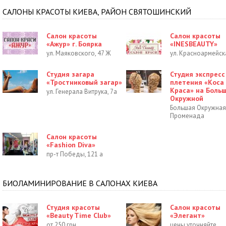
САЛОНЫ КРАСОТЫ КИЕВА, РАЙОН СВЯТОШИНСКИЙ
Салон красоты
Салон красоты
«Ажур» г. Боярка
«INESBEAUTY»
ул. Маяковского, 47 Ж
ул. Красноармейск
Студия загара
Студия экспресс
«Тростниковый загар»
плетения «Коса
Краса» на Боль
ул. Генерала Витрука, 7а
Окружной
Большая Окружная
Променада
Салон красоты
«Fashion Diva»
пр-т Победы, 121 а
БИОЛАМИНИРОВАНИЕ В САЛОНАХ КИЕВА
Студия красоты
Салон красоты
«Beauty Time Club»
«Элегант»
от 250 грн.
цены уточняйте