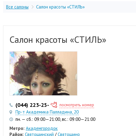
Все салоны
Салон красоты «СТИЛЬ»
Салон красоты «СТИЛЬ»
(044) 223-25-53
(097) 313-66-14
посмотреть номер
Пр-т Академика Палладина, 20
пн. — сб.: 09:00—21:00, вс.: 09:00—21:00
Метро:
Академгородок
Район:
Святошинский
/
Святошино