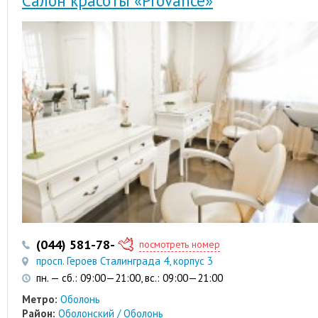
Салон красоты «Provance»
(044) 581-78-58
(098) 900-15-15
посмотреть номер
просп. Героев Сталинграда 4, корпус 3
пн. — сб.: 09:00—21:00, вс.: 09:00—21:00
Метро:
Оболонь
Район:
Оболонский / Оболонь