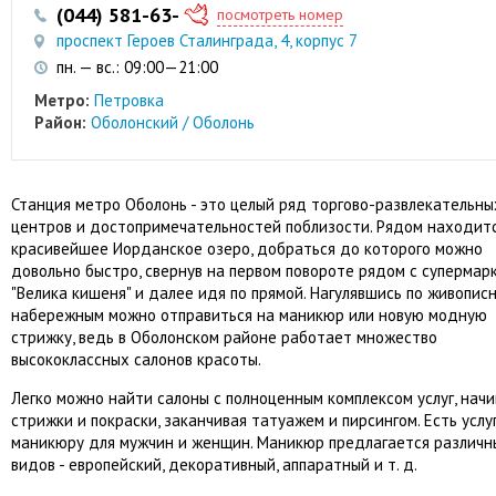
(044) 581-63-50
(050) 464-54-64
посмотреть номер
проспект Героев Сталинграда, 4, корпус 7
пн. — вс.: 09:00—21:00
Метро:
Петровка
Район:
Оболонский / Оболонь
Станция метро Оболонь - это целый ряд торгово-развлекательны
центров и достопримечательностей поблизости. Рядом находит
красивейшее Иорданское озеро, добраться до которого можно
довольно быстро, свернув на первом повороте рядом с супермар
"Велика кишеня" и далее идя по прямой. Нагулявшись по живопис
набережным можно отправиться на маникюр или новую модную
стрижку, ведь в Оболонском районе работает множество
высококлассных салонов красоты.
Легко можно найти салоны с полноценным комплексом услуг, начи
стрижки и покраски, заканчивая татуажем и пирсингом. Есть услу
маникюру для мужчин и женщин. Маникюр предлагается различн
видов - европейский, декоративный, аппаратный и т. д.