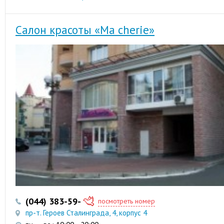
Салон красоты «Ma cherie»
(044) 383-59-58
(044) 581-02-33
посмотреть номер
пр-т. Героев Сталинграда, 4, корпус 4