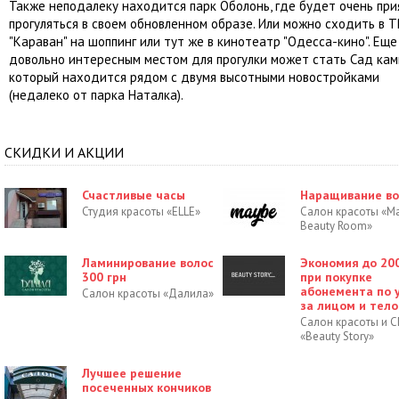
Также неподалеку находится парк Оболонь, где будет очень при
прогуляться в своем обновленном образе. Или можно сходить в 
"Караван" на шоппинг или тут же в кинотеатр "Одесса-кино". Еще
довольно интересным местом для прогулки может стать Сад кам
который находится рядом с двумя высотными новостройками
(недалеко от парка Наталка).
СКИДКИ И АКЦИИ
Счастливые часы
Наращивание во
Студия красоты «ELLE»
Салон красоты «M
Beauty Room»
Ламинирование волос
Экономия до 200
300 грн
при покупке
абонемента по 
Салон красоты «Далила»
за лицом и тел
Салон красоты и 
«Beauty Story»
Лучшее решение
посеченных кончиков