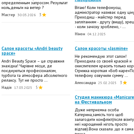
определенным запросом. Результат
ноль,деньги на ветер ?
Вітаю! Коли телефонуєш,
адміністратор називає одну ціну
Мастер
3
30.03.2026
Приходиш - майстер перед
заплітанням - другу (вищу), зр
- коли зачіску зроблено, - ...
Нінон
04.12.2025
Салон красоты «Andri beauty
Салон красоты «Jasmine»
space»
Не рекомендую этот салон!
Andri Beauty Space – це справжня
Приходила со своей краской и
знахідка! Чарівне місце, де
окислителем красить только кор
поєднуються професіоналізм,
Стрижка короткая «Боб-каре»П
турбота та атмосфера абсолютного
телефону озвучили сумму ...
релаксу. Тут не просто ...
Александра
3
25.02.2025
Надія
5
17.03.2025
Студия маникюра «Manicure
на Фестивальном
Дуже неприємна особа
Катерина,замість того щоб
залагодити конфлікт(після візит
неї нарощений ніготь просто
відпав).Вона сказала ,що я сама
винна ...