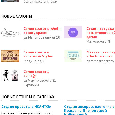
Салон красоты «Лара»
НОВЫЕ САЛОНЫ
Салон красоты «Andri
Студия татуажа
beauty space»
косметологии «С
дома»
ул. Малоподвальная, 10
Маяковского 4Г
Салон красоты
Маникюрная ст
«Status & Style»
«the Provence»
Градинская, 3
пр-т. Маяковского,
Салон красоты
«LikeQ»
ул. Черняховского 21,
г.Бровары
НОВЫЕ ОТЗЫВЫ О САЛОНАХ
Студия красоты «INCANTO»
Студия экспресс плетения 
Краса» на Днепровской
Была на приеме у косметолога с
Набережной