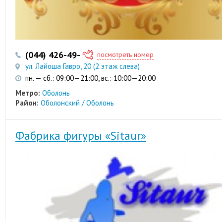
(044) 426-49-92
(044) 426-49-93
посмотреть номер
ул. Лайоша Гавро, 20 (2 этаж слева)
пн. — сб.: 09:00—21:00, вс.: 10:00—20:00
Метро:
Оболонь
Район:
Оболонский / Оболонь
Фабрика фигуры «Sitaur»