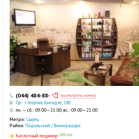
(044) 484-88-48
(066) 713-74-89
посмотреть номер
Пр- т Георгия Гонгадзе, 18Е
пн. — сб.: 09:00—21:00, вс.: 09:00—21:00
Метро:
Сырец
Район:
Подольский / Виноградарь
180 грн.
Кислотный педикюр