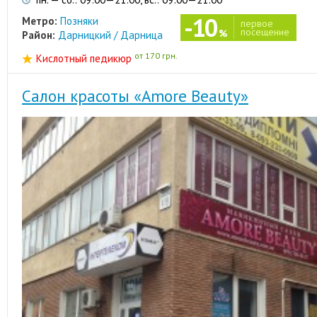
-10
Метро:
Позняки
первое
посещение
%
Район:
Дарницкий / Дарница
от 170 грн.
Кислотный педикюр
Салон красоты «Amore Beauty»