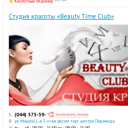
Кислотный педикюр
Студия красоты «Beauty Time Club»
(044) 575-59-93
(097) 987-17-55
посмотреть номер
ул. Мишуги,1-а 2-этаж (возле торг. центра Пирамида
пн. — сб.: 09:00—21:00, вс.: 09:00—21:00