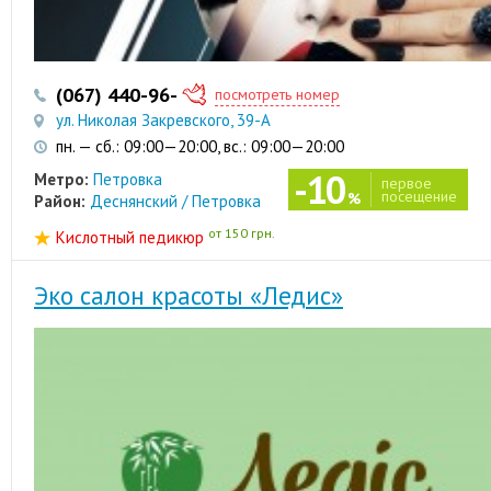
(067) 440-96-19
(044) 545-02-09
посмотреть номер
ул. Николая Закревского, 39-А
пн. — сб.: 09:00—20:00, вс.: 09:00—20:00
-10
Метро:
Петровка
первое
посещение
%
Район:
Деснянский / Петровка
от 150 грн.
Кислотный педикюр
Эко салон красоты «Ледис»