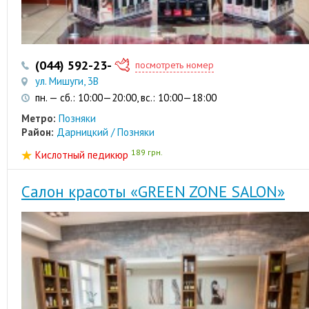
(044) 592-23-50
(050) 735-94-86
посмотреть номер
ул. Мишуги, 3В
пн. — сб.: 10:00—20:00, вс.: 10:00—18:00
Метро:
Позняки
Район:
Дарницкий / Позняки
189 грн.
Кислотный педикюр
Салон красоты «GREEN ZONE SALON»