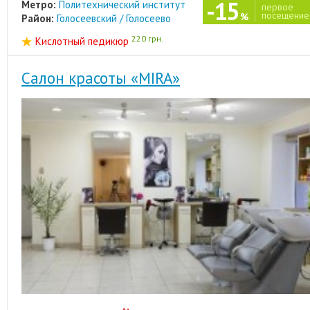
-15
Метро:
Политехнический институт
первое
посещение
%
Район:
Голосеевский / Голосеево
220 грн.
Кислотный педикюр
Салон красоты «МIRA»