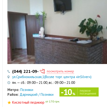
(044) 221-09-38
(097) 303-12-77
посмотреть номер
ул.Срибнокильская,1(Возле торг. центра «inSilver»)
пн. — сб.: 09:00—21:00, вс.: 09:00—21:00
-10
Метро:
Позняки
первое
посещение
%
Район:
Дарницкий / Позняки
от 170 грн.
Кислотный педикюр