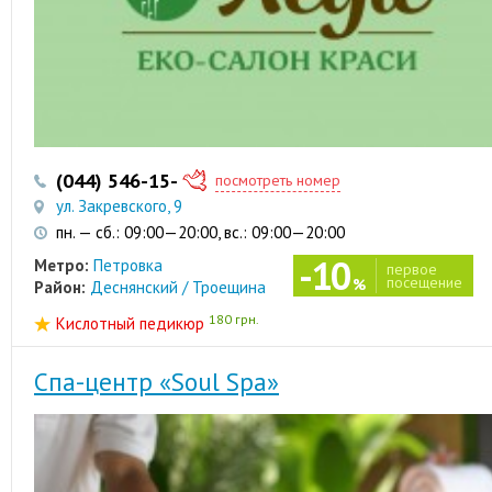
(044) 546-15-27
(068) 949-81-31
посмотреть номер
ул. Закревского, 9
пн. — сб.: 09:00—20:00, вс.: 09:00—20:00
-10
Метро:
Петровка
первое
посещение
%
Район:
Деснянский / Троещина
180 грн.
Кислотный педикюр
Спа-центр «Soul Spa»