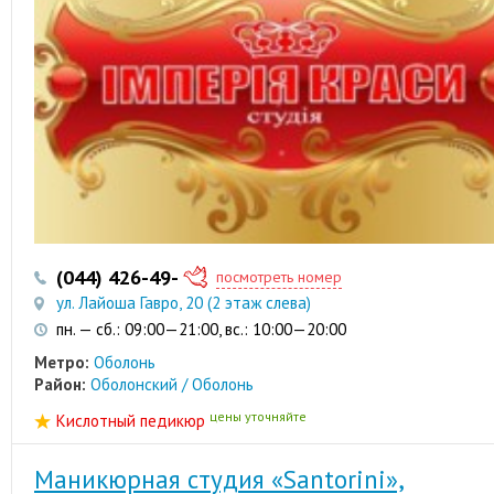
(044) 426-49-92
(044) 426-49-93
посмотреть номер
ул. Лайоша Гавро, 20 (2 этаж слева)
пн. — сб.: 09:00—21:00, вс.: 10:00—20:00
Метро:
Оболонь
Район:
Оболонский / Оболонь
цены уточняйте
Кислотный педикюр
Маникюрная студия «Santorini»,