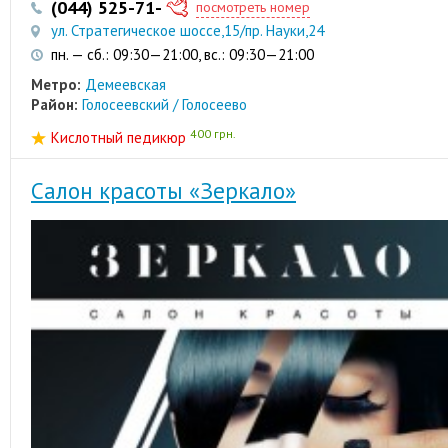
(044) 525-71-91
(067) 234-30-90
посмотреть номер
ул. Стратегическое шоссе,15/пр. Науки,24
пн. — сб.: 09:30—21:00, вс.: 09:30—21:00
Метро:
Демеевская
Район:
Голосеевский / Голосеево
400 грн.
Кислотный педикюр
Салон красоты «Зеркало»