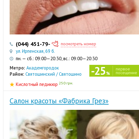
(044) 451-79-60
(068) 804-05-64
посмотреть номер
ул. Ирпенская, 69 б.
пн. — сб.: 09:00—20:30, вс.: 09:00—20:30
-25
Метро:
Академгородок
первое
посещение
%
Район:
Святошинский / Святошино
250 грн.
Кислотный педикюр
Салон красоты «Фабрика Грез»