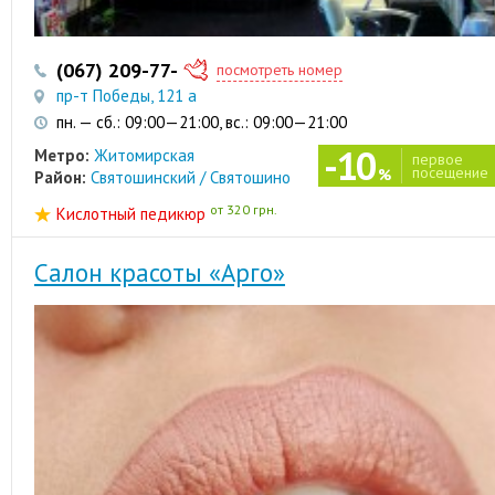
(067) 209-77-60
(044) 452-82-22
посмотреть номер
пр-т Победы, 121 а
пн. — сб.: 09:00—21:00, вс.: 09:00—21:00
-10
Метро:
Житомирская
первое
посещение
%
Район:
Святошинский / Святошино
от 320 грн.
Кислотный педикюр
Салон красоты «Арго»