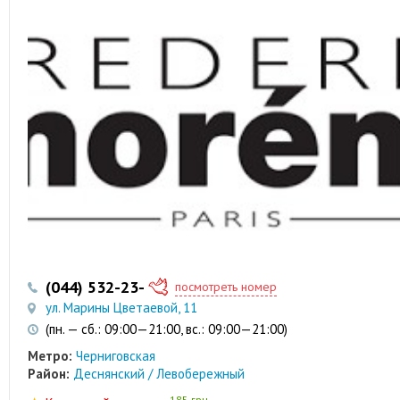
(044) 532-23-36
(066) 529-46-39
посмотреть номер
ул. Марины Цветаевой, 11
(пн. — сб.: 09:00—21:00, вс.: 09:00—21:00)
Метро:
Черниговская
Район:
Деснянский / Левобережный
185 грн.