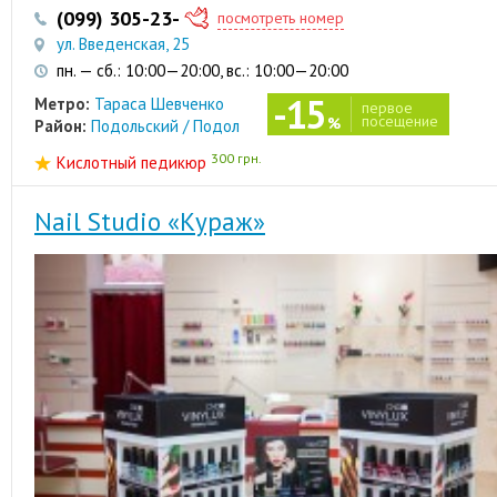
(099) 305-23-05
(044) 500-01-51
посмотреть номер
ул. Введенская, 25
пн. — сб.: 10:00—20:00, вс.: 10:00—20:00
-15
Метро:
Тараса Шевченко
первое
посещение
%
Район:
Подольский / Подол
300 грн.
Кислотный педикюр
Nail Studio «Кураж»