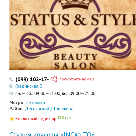
(099) 102-17-88
(096) 315-69-44
посмотреть номер
Градинская, 3
пн. — сб.: 09:00—21:00, вс.: 09:00—21:00
Метро:
Петровка
Район:
Деснянский / Троещина
350 грн.
Кислотный педикюр
Студия красоты «INCANTO»