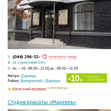
(044) 296-32-61
(067) 503-40-40
посмотреть номер
ул. Строителей 34/1
пн. — сб.: 09:30—21:30, вс.: 09:30—21:30
-10
Метро:
Дарница
первое
посещение
%
Район:
Днепровский / Дарница
от 350-600 грн.
Кислотный педикюр
Студия красоты «Марсель»