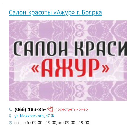
Салон красоты «Ажур» г. Боярка
(066) 183-83-83
(063) 126-79-56
посмотреть номер
ул. Маяковского, 47 Ж
пн. — сб.: 09:00—19:00, вс.: 09:00—19:00