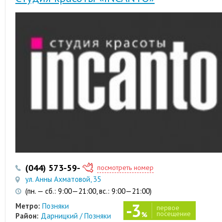
(044) 573-59-78
(067) 402-42-22
посмотреть номер
ул. Анны Ахматовой, 35
(пн. — сб.: 9:00—21:00, вс.: 9:00—21:00)
-3
Метро:
Позняки
первое
посещение
%
Район:
Дарницкий / Позняки